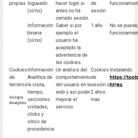
propias
logueado
hacer login si
de
funcionamien
(sí/no)
antes no ha
sesión
cerrado sesión.
Información
Saber si por
1 año
No se puede,
binaria
ejemplo el
funcionamien
(sí/no)
usuario ha
aceptado la
advertencia de
las cookies.
Cookies
Información
Un análisis del
Cookies
Instalando:
de
Analítica de
comportamiento
de
https://too
terceros
la visita,
del usuario en la
sesión o
hl=es
tiempo,
web y así poder
2 años
Google
secciones
mejorar el
max
Analytics
visitadas,
servicio.
clicks y
sitios de
procedencia.