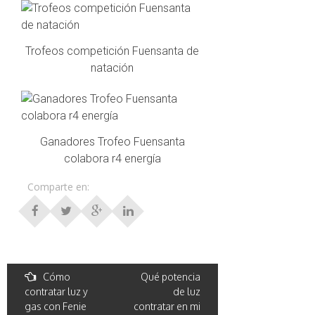
Trofeos competición Fuensanta de
natación
Ganadores Trofeo Fuensanta
colabora r4 energía
Comparte en:
Post
Cómo
Qué potencia
contratar luz y
de luz
navigation
gas con Fenie
contratar en mi